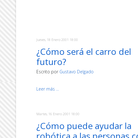
Jueves, 18 Enero 2001 18:00
¿Cómo será el carro del
futuro?
Escrito por
Gustavo Delgado
Leer más ...
Martes, 16 Enero 2001 18:00
¿Cómo puede ayudar la
robótica a las personas 