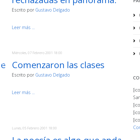
PA
Escrito por
Gustavo Delgado
Leer más ...
Miércoles, 07 Febrero 2001 18:00
de
Comenzaron las clases
Escrito por
Gustavo Delgado
CO
[ic
Leer más ...
San
[ic
[ic
[ic
Co
Lunes, 05 Febrero 2001 18:00