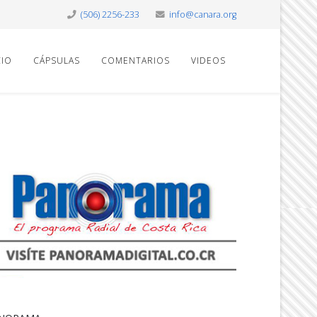
(506) 2256-233
info@canara.org
CIO
CÁPSULAS
COMENTARIOS
VIDEOS