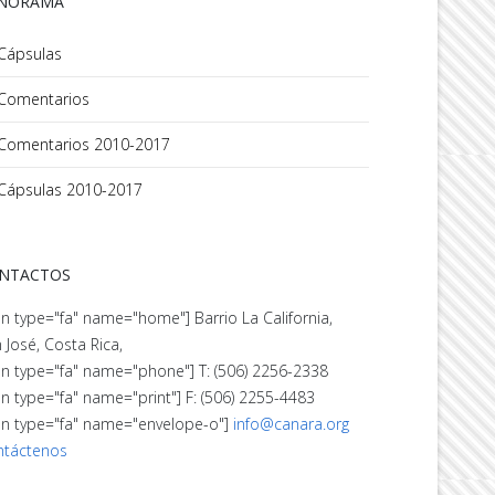
NORAMA
Cápsulas
Comentarios
Comentarios 2010-2017
Cápsulas 2010-2017
NTACTOS
on type="fa" name="home"] Barrio La California,
 José, Costa Rica,
on type="fa" name="phone"] T: (506) 2256-2338
on type="fa" name="print"] F: (506) 2255-4483
on type="fa" name="envelope-o"]
info@canara.org
ntáctenos