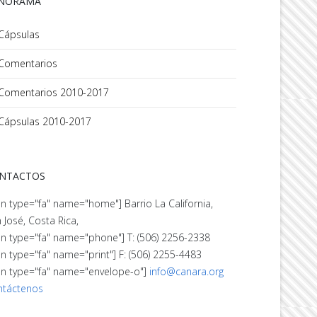
NORAMA
Cápsulas
Comentarios
Comentarios 2010-2017
Cápsulas 2010-2017
NTACTOS
on type="fa" name="home"] Barrio La California,
 José, Costa Rica,
on type="fa" name="phone"] T: (506) 2256-2338
on type="fa" name="print"] F: (506) 2255-4483
on type="fa" name="envelope-o"]
info@canara.org
ntáctenos