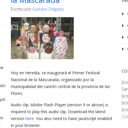
PA
Escrito por
Gustavo Delgado
na
CO
Hoy en Heredia, se inaugurará el Primer Festival
Nacional de la Mascarada, organizado por la
[ic
ión
municipalidad del cantón central de la provincia de las
San
Flores.
[ic
yor
[ic
Audio clip: Adobe Flash Player (version 9 or above) is
[ic
required to play this audio clip. Download the latest
Co
is
version
here
. You also need to have JavaScript enabled
t
in your browser.