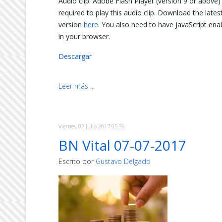
Audio clip: Adobe Flash Player (version 9 or above) 
required to play this audio clip. Download the lates
version
here
. You also need to have JavaScript ena
in your browser.
Descargar
Leer más ...
Viernes, 07 Julio 2017 05:36
BN Vital 07-07-2017
Escrito por
Gustavo Delgado