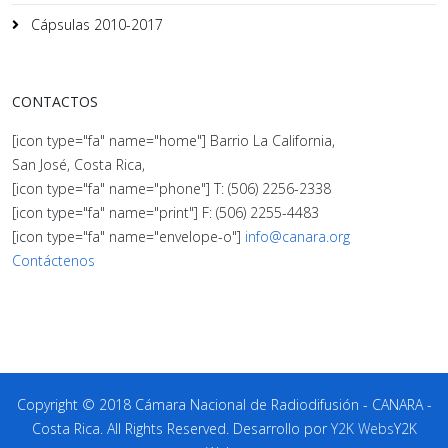
Cápsulas 2010-2017
CONTACTOS
[icon type="fa" name="home"] Barrio La California,
San José, Costa Rica,
[icon type="fa" name="phone"] T: (506) 2256-2338
[icon type="fa" name="print"] F: (506) 2255-4483
[icon type="fa" name="envelope-o"]
info@canara.org
Contáctenos
Copyright © 2018 Cámara Nacional de Radiodifusión - CANARA -
Costa Rica. All Rights Reserved. Desarrollo por
Y2K Webs
Y2K