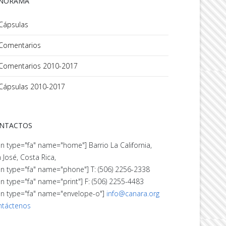
NORAMA
Cápsulas
Comentarios
Comentarios 2010-2017
Cápsulas 2010-2017
NTACTOS
on type="fa" name="home"] Barrio La California,
 José, Costa Rica,
on type="fa" name="phone"] T: (506) 2256-2338
on type="fa" name="print"] F: (506) 2255-4483
on type="fa" name="envelope-o"]
info@canara.org
ntáctenos