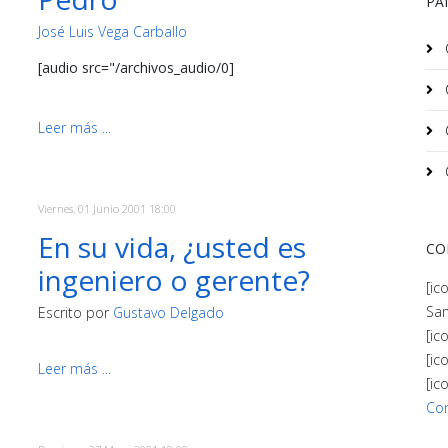
PA
José Luis Vega Carballo
[audio src="/archivos_audio/0]
Leer más ...
Viernes, 01 Junio 2001 18:00
En su vida, ¿usted es
CO
ingeniero o gerente?
[ic
San
Escrito por
Gustavo Delgado
[ic
[ic
Leer más ...
[ic
Co