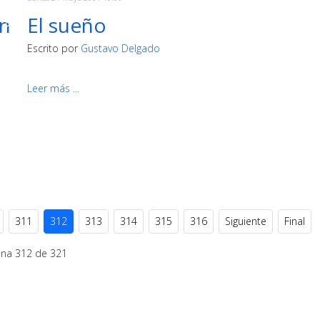
en
El sueño
Escrito por
Gustavo Delgado
Leer más ...
311
312
313
314
315
316
Siguiente
Final
ina 312 de 321