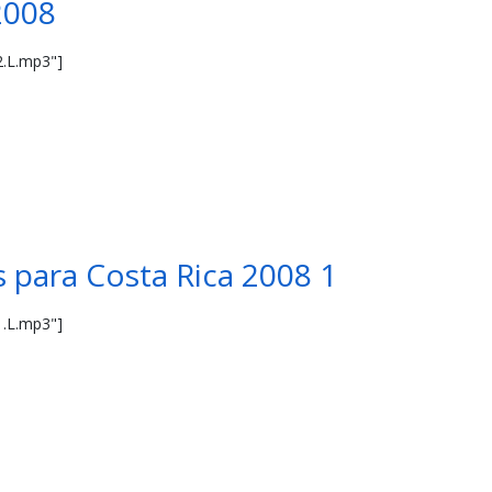
2008
2.L.mp3"]
 para Costa Rica 2008 1
1.L.mp3"]