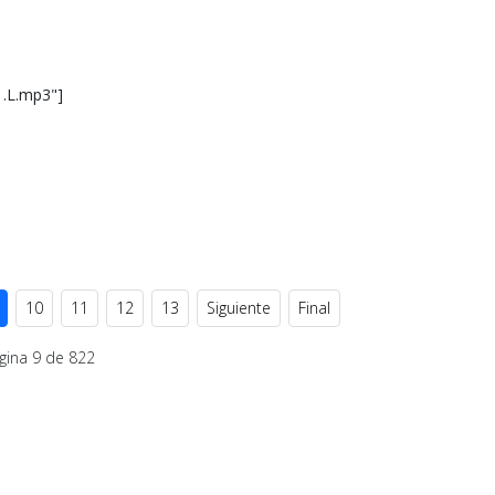
1.L.mp3"]
10
11
12
13
Siguiente
Final
gina 9 de 822