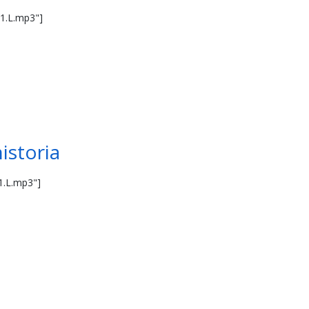
01.L.mp3"]
istoria
1.L.mp3"]