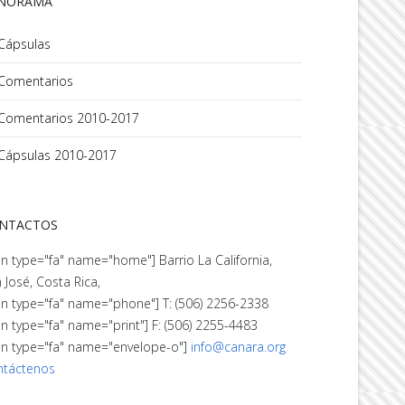
NORAMA
Cápsulas
Comentarios
Comentarios 2010-2017
Cápsulas 2010-2017
NTACTOS
on type="fa" name="home"] Barrio La California,
 José, Costa Rica,
on type="fa" name="phone"] T: (506) 2256-2338
on type="fa" name="print"] F: (506) 2255-4483
on type="fa" name="envelope-o"]
info@canara.org
ntáctenos