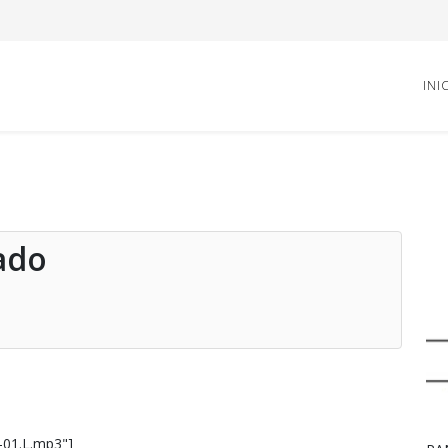
INI
ado
-01.L.mp3"]