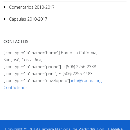
Comentarios 2010-2017
Cápsulas 2010-2017
CONTACTOS
[icon type="fa" name="home"] Barrio La California,
San José, Costa Rica,
[icon type="fa" name="phone"] T: (506) 2256-2338
[icon type="fa" name="print"] F: (506) 2255-4483
[icon type="fa" name="envelope-o"]
info@canara.org
Contáctenos
Copyright © 2018 Cámara Nacional de Radiodifusión - CANARA -