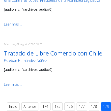
Rina Contreras López, Presidenta de la Asamblea Legislativa
[audio src="/archivos_audio/0]
Leer más ...
Miércoles, 09 Agosto 2000 18:00
Tratado de Libre Comercio con Chile
Esteban Hernández Núñez
[audio src="/archivos_audio/0]
Leer más ...
Inicio
Anterior
174
175
176
177
178
179