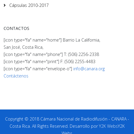
Cápsulas 2010-2017
CONTACTOS
[icon type="fa" name="home"] Barrio La California,
San José, Costa Rica,
[icon type="fa" name="phone"] T: (506) 2256-2338
[icon type="fa" name="print"] F: (506) 2255-4483
[icon type="fa" name="envelope-o"]
info@canara.org
Contáctenos
Copyright © 2018 Cámara Nacional de Radiodifusión - CANARA -
Costa Rica. All Rights Reserved. Desarrollo por
Y2K Webs
Y2K
Webs