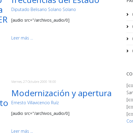
PA
a
Diputado Belisario Solano Solano
ER
[audio src="/archivos_audio/0]
Leer más ...
CO
Viernes, 27 Octubre 2000 18:00
[ic
Modernización y apertura
San
[ic
to
Ernesto Villavicencio Ruíz
[ic
[audio src="/archivos_audio/0]
[ic
Co
Leer más ...