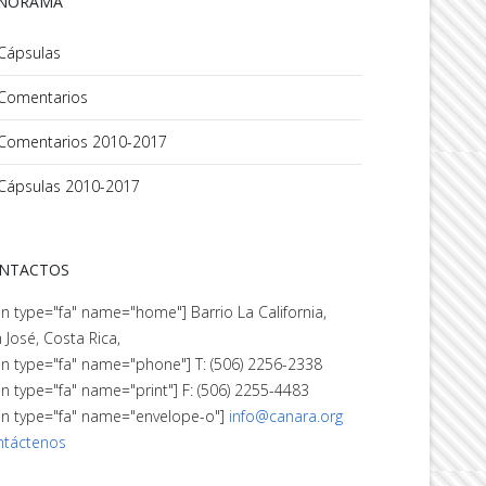
NORAMA
Cápsulas
Comentarios
Comentarios 2010-2017
Cápsulas 2010-2017
NTACTOS
on type="fa" name="home"] Barrio La California,
 José, Costa Rica,
on type="fa" name="phone"] T: (506) 2256-2338
on type="fa" name="print"] F: (506) 2255-4483
on type="fa" name="envelope-o"]
info@canara.org
ntáctenos