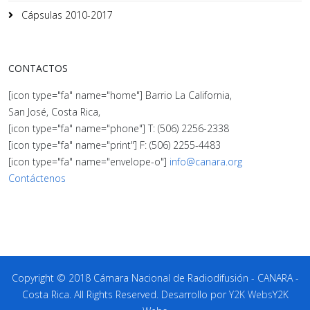
Cápsulas 2010-2017
CONTACTOS
[icon type="fa" name="home"] Barrio La California,
San José, Costa Rica,
[icon type="fa" name="phone"] T: (506) 2256-2338
[icon type="fa" name="print"] F: (506) 2255-4483
[icon type="fa" name="envelope-o"]
info@canara.org
Contáctenos
Copyright © 2018 Cámara Nacional de Radiodifusión - CANARA -
Costa Rica. All Rights Reserved. Desarrollo por
Y2K Webs
Y2K